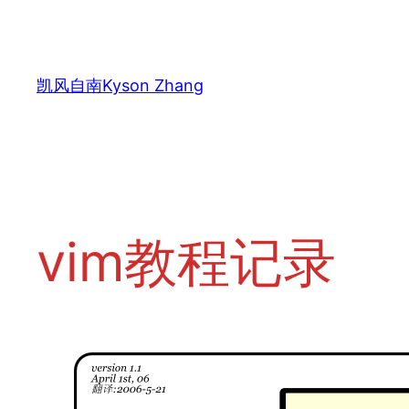
跳
至
内
凯风自南Kyson Zhang
容
vim教程记录