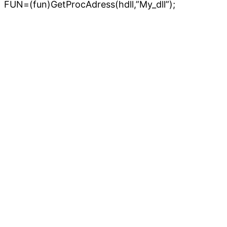
GetProcAdress(hdll,”My_dll”);