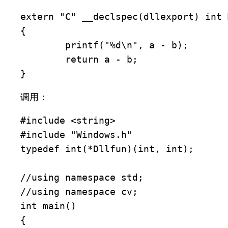
extern "C" __declspec(dllexport) int 
{

	printf("%d\n", a - b);

	return a - b;

}
调用：
#include <string>

#include "Windows.h"

typedef int(*Dllfun)(int, int);

//using namespace std;

//using namespace cv;

int main()

{
