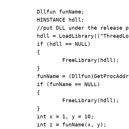
	Dllfun funName;

	HINSTANCE hdll;

	//put DLL under the release path   

	hdll = LoadLibrary(("ThreadLocal.dll"));

	if (hdll == NULL)

	{

		FreeLibrary(hdll);

	}

	funName = (Dllfun)GetProcAddress(hdll, "My_add");//My_sub

	if (funName == NULL)

	{

		FreeLibrary(hdll);

	}

	int x = 1, y = 10;

	int z = funName(x, y);
