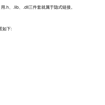
h、.lib、.dll三件套就属于隐式链接。
置如下: