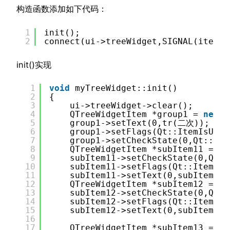
构造函数添加如下代码：
1
init();
2
connect(ui->treeWidget,SIGNAL(itemCh
init()实现
1
void
myTreeWidget::init()
2
{
3
ui->treeWidget->clear();
4
QTreeWidgetItem *group1 = 
new
Q
5
group1->setText(0,tr(二次));
6
group1->setFlags(Qt::ItemIsUser
7
group1->setCheckState(0,Qt::Unc
8
QTreeWidgetItem *subItem11 = 
ne
9
subItem11->setCheckState(0,Qt::
10
subItem11->setFlags(Qt::ItemIsU
11
subItem11->setText(0,subItem11)
12
QTreeWidgetItem *subItem12 = 
ne
13
subItem12->setCheckState(0,Qt::
14
subItem12->setFlags(Qt::ItemIsU
15
subItem12->setText(0,subItem12)
16
17
QTreeWidgetItem *subItem13 = 
ne