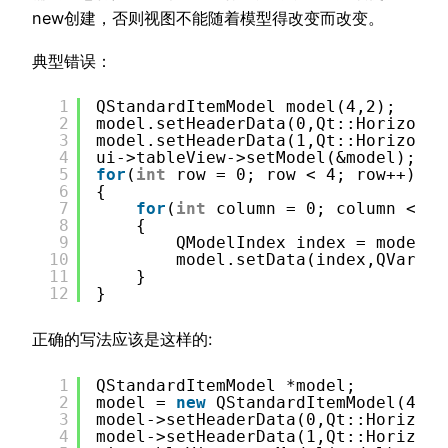
new创建，否则视图不能随着模型得改变而改变。
典型错误：
1
QStandardItemModel model(4,2);
2
model.setHeaderData(0,Qt::Horizonta
3
model.setHeaderData(1,Qt::Horizonta
4
ui->tableView->setModel(&model);
5
for
(
int
row = 0; row < 4; row++)
6
{
7
for
(
int
column = 0; column < 2;
8
{
9
QModelIndex index = model.i
10
model.setData(index,QVarian
11
}
12
}
正确的写法应该是这样的:
1
QStandardItemModel *model;
2
model = 
new
QStandardItemModel(4,2)
3
model->setHeaderData(0,Qt::Horizont
4
model->setHeaderData(1,Qt::Horizont