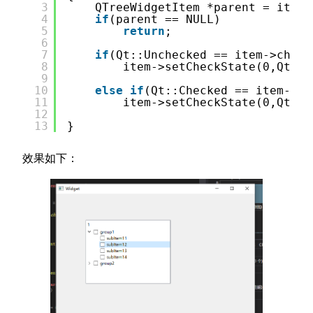
3
QTreeWidgetItem *parent = item-
4
if
(parent == NULL)
5
return
;
6
7
if
(Qt::Unchecked == item->check
8
item->setCheckState(0,Qt::C
9
10
else
if
(Qt::Checked == item->ch
11
item->setCheckState(0,Qt::U
12
13
}
效果如下：