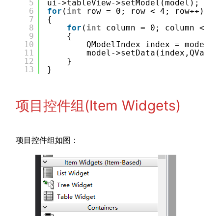
5
ui->tableView->setModel(model);
6
for
(
int
row = 0; row < 4; row++)
7
{
8
for
(
int
column = 0; column < 2;
9
{
10
QModelIndex index = model->
11
model->setData(index,QVaria
12
}
13
}
项目控件组(Item Widgets)
项目控件组如图：