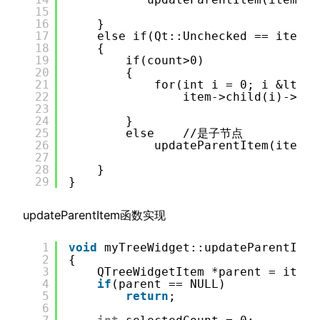
15
16
}
17
else if(Qt::Unchecked == item->
18
{
19
if(count>0)
20
{
21
for(int i = 0; i &lt; c
22
item->child(i)->set
23
24
}
25
else    //是子节点
26
updateParentItem(item);
27
28
}
29
}
updateParentItem函数实现
1
void
myTreeWidget::updateParentItem
2
{
3
QTreeWidgetItem *parent = item-
4
if
(parent == NULL)
5
return
;
6