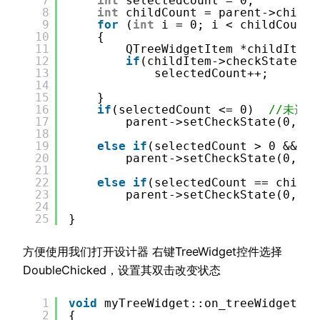
7
int
selectedCount = 0;
8
int
childCount = parent->childC
9
for
(
int
i = 0; i < childCount;
10
{
11
QTreeWidgetItem *childItem 
12
if
(childItem->checkState(0)
13
selectedCount++;
14
15
}
16
if
(selectedCount <= 0)  
//未选中
17
parent->setCheckState(0,Qt:
18
19
else
if
(selectedCount > 0 && se
20
parent->setCheckState(0,Qt:
21
22
else
if
(selectedCount == childC
23
parent->setCheckState(0,Qt:
24
25
}
方便使用我们打开设计器 右键TreeWidget控件选择
DoubleChicked，设置其双击改变状态
1
void
myTreeWidget::on_treeWidget_it
2
{