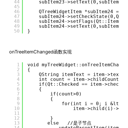
44
subItem23->setText(0,subItem23)
45
46
QTreeWidgetItem *subItem24 = 
ne
47
subItem24->setCheckState(0,Qt::
48
subItem24->setFlags(Qt::ItemIsU
49
subItem24->setText(0,subItem24)
50
}
onTreeItemChanged函数实现
1
void myTreeWidget::onTreeItemChange
2
{
3
QString itemText = item->text(0
4
int count = item->childCount();
5
if(Qt::Checked == item->checkSt
6
{
7
if(count>0)
8
{
9
for(int i = 0; i &lt; c
10
item->child(i)->set
11
12
}
13
else   //是子节点
14
updateParentItem(item);