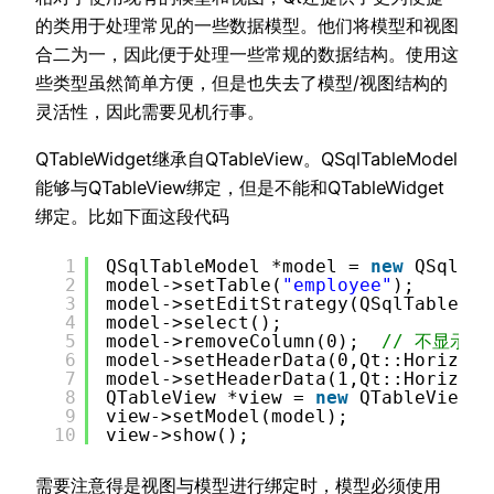
的类用于处理常见的一些数据模型。他们将模型和视图
合二为一，因此便于处理一些常规的数据结构。使用这
些类型虽然简单方便，但是也失去了模型/视图结构的
灵活性，因此需要见机行事。
QTableWidget继承自QTableView。QSqlTableModel
能够与QTableView绑定，但是不能和QTableWidget
绑定。比如下面这段代码
1
QSqlTableModel *model = 
new
QSqlTab
2
model->setTable(
"employee"
);
3
model->setEditStrategy(QSqlTableMod
4
model->select();
5
model->removeColumn(0);  
// 不显示ID
6
model->setHeaderData(0,Qt::Horizont
7
model->setHeaderData(1,Qt::Horizont
8
QTableView *view = 
new
QTableView;
9
view->setModel(model);
10
view->show();
需要注意得是视图与模型进行绑定时，模型必须使用