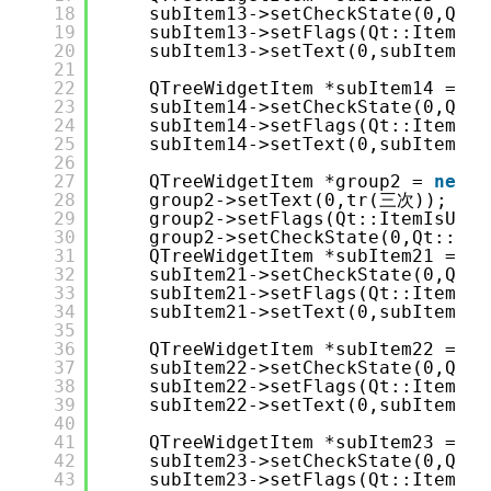
18
subItem13->setCheckState(0,Qt::
19
subItem13->setFlags(Qt::ItemIsU
20
subItem13->setText(0,subItem13)
21
22
QTreeWidgetItem *subItem14 = 
ne
23
subItem14->setCheckState(0,Qt::
24
subItem14->setFlags(Qt::ItemIsU
25
subItem14->setText(0,subItem14)
26
27
QTreeWidgetItem *group2 = 
new
Q
28
group2->setText(0,tr(三次));
29
group2->setFlags(Qt::ItemIsUser
30
group2->setCheckState(0,Qt::Unc
31
QTreeWidgetItem *subItem21 = 
ne
32
subItem21->setCheckState(0,Qt::
33
subItem21->setFlags(Qt::ItemIsU
34
subItem21->setText(0,subItem21)
35
36
QTreeWidgetItem *subItem22 = 
ne
37
subItem22->setCheckState(0,Qt::
38
subItem22->setFlags(Qt::ItemIsU
39
subItem22->setText(0,subItem22)
40
41
QTreeWidgetItem *subItem23 = 
ne
42
subItem23->setCheckState(0,Qt::
43
subItem23->setFlags(Qt::ItemIsU