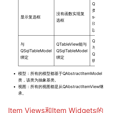
QTableWid
类中的
没有函数实现复
显示复选框
setCheckS
选框
(Qt::Check
以设置复选
QTableWi
与
QTableView能与
与
QSqlTableModel
QSqlTableModel
QSqlTable
绑定
绑定
绑定
模型：所有的模型都基于QAbstractItemModel
类，该类为抽象基类。
视图：所有的视图都是从QAbstractItemView继
承。
Item Views和Item Widgets的