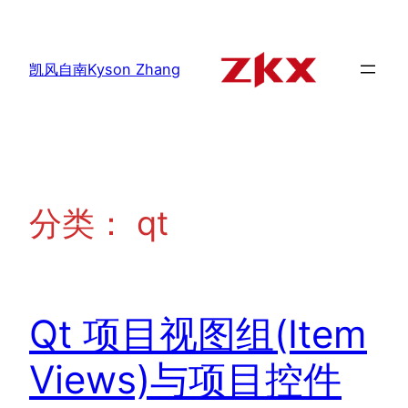
跳
至
内
凯风自南Kyson Zhang
容
分类：
qt
Qt 项目视图组(Item
Views)与项目控件